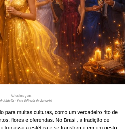
Autor/Imagem:
h Abdalla - Foto Editoria de Artes/IA
 para muitas culturas, como um verdadeiro rito de
os, flores e oferendas. No Brasil, a tradição de
 ultrapassa a estética e se transforma em um gesto