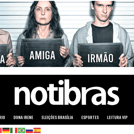
RIO
DONA IRENE
ELEIÇÕES BRASÍLIA
ESPORTES
LEITURA VIP