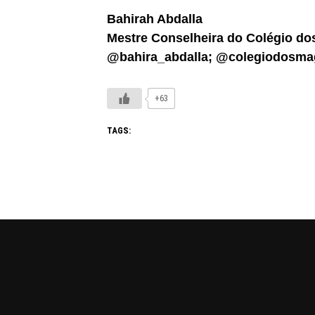
Bahirah Abdalla
Mestre Conselheira do Colégio do
@bahira_abdalla; @colegiodosma
+63
TAGS: