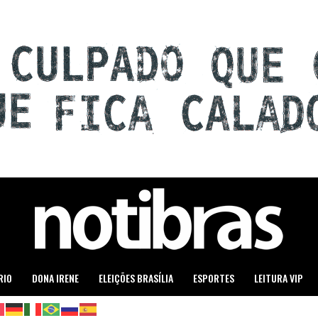
RIO
DONA IRENE
ELEIÇÕES BRASÍLIA
ESPORTES
LEITURA VIP