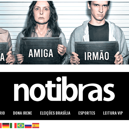
RIO
DONA IRENE
ELEIÇÕES BRASÍLIA
ESPORTES
LEITURA VIP