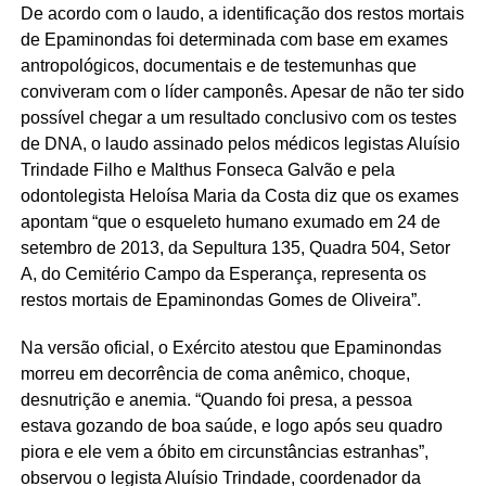
De acordo com o laudo, a identificação dos restos mortais
de Epaminondas foi determinada com base em exames
antropológicos, documentais e de testemunhas que
conviveram com o líder camponês. Apesar de não ter sido
possível chegar a um resultado conclusivo com os testes
de DNA, o laudo assinado pelos médicos legistas Aluísio
Trindade Filho e Malthus Fonseca Galvão e pela
odontolegista Heloísa Maria da Costa diz que os exames
apontam “que o esqueleto humano exumado em 24 de
setembro de 2013, da Sepultura 135, Quadra 504, Setor
A, do Cemitério Campo da Esperança, representa os
restos mortais de Epaminondas Gomes de Oliveira”.
Na versão oficial, o Exército atestou que Epaminondas
morreu em decorrência de coma anêmico, choque,
desnutrição e anemia. “Quando foi presa, a pessoa
estava gozando de boa saúde, e logo após seu quadro
piora e ele vem a óbito em circunstâncias estranhas”,
observou o legista Aluísio Trindade, coordenador da