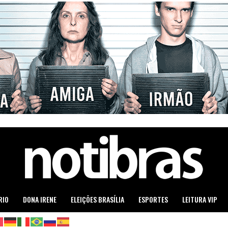
RIO
DONA IRENE
ELEIÇÕES BRASÍLIA
ESPORTES
LEITURA VIP