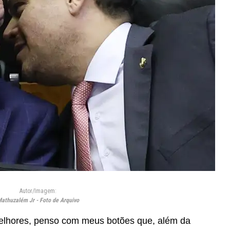
Autor/Imagem:
athuzalém Jr - Foto de Arquivo
 melhores, penso com meus botões que, além da