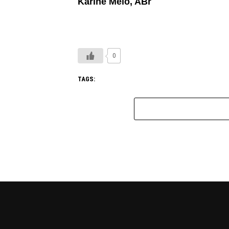
Karine Melo, ABr
0
TAGS: