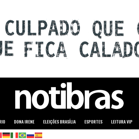
RIO
DONA IRENE
ELEIÇÕES BRASÍLIA
ESPORTES
LEITURA VIP