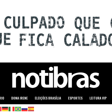
RIO
DONA IRENE
ELEIÇÕES BRASÍLIA
ESPORTES
LEITURA VIP