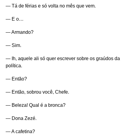
— Tá de férias e só volta no mês que vem.
— E o…
— Armando?
— Sim.
— Ih, aquele ali só quer escrever sobre os graúdos da
política.
— Então?
— Então, sobrou você, Chefe.
— Beleza! Qual é a bronca?
— Dona Zezé.
— A cafetina?