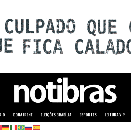
RIO
DONA IRENE
ELEIÇÕES BRASÍLIA
ESPORTES
LEITURA VIP