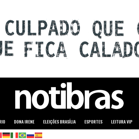
RIO
DONA IRENE
ELEIÇÕES BRASÍLIA
ESPORTES
LEITURA VIP