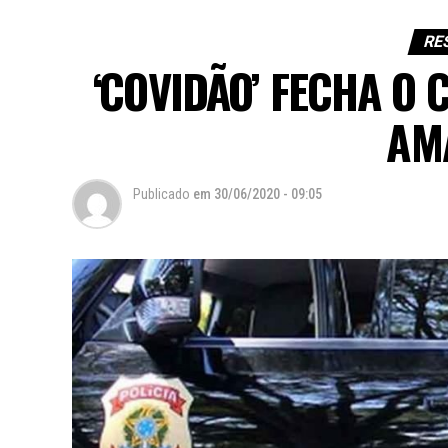
RE
‘COVIDÃO’ FECHA O 
AM
Publicado
em
30/06/2020 - 09:05