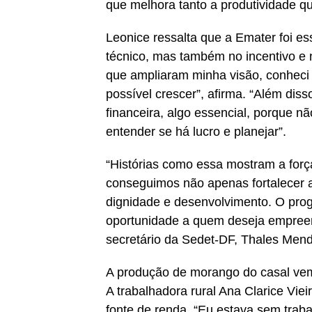
que melhora tanto a produtividade q
Leonice ressalta que a Emater foi e
técnico, mas também no incentivo e n
que ampliaram minha visão, conheci 
possível crescer”, afirma. “Além dis
financeira, algo essencial, porque nã
entender se há lucro e planejar”.
“Histórias como essa mostram a força 
conseguimos não apenas fortalecer 
dignidade e desenvolvimento. O progr
oportunidade a quem deseja empreend
secretário da Sedet-DF, Thales Men
A produção de morango do casal ve
A trabalhadora rural Ana Clarice Vie
fonte de renda. “Eu estava sem trab