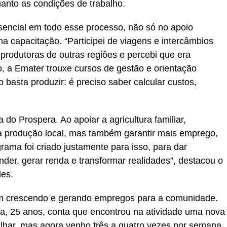
uanto as condições de trabalho.
ssencial em todo esse processo, não só no apoio
a capacitação. “Participei de viagens e intercâmbios
produtoras de outras regiões e percebi que era
so, a Emater trouxe cursos de gestão e orientação
o basta produzir: é preciso saber calcular custos,
do Prospera. Ao apoiar a agricultura familiar,
a produção local, mas também garantir mais emprego,
ama foi criado justamente para isso, para dar
er, gerar renda e transformar realidades”, destacou o
des.
m crescendo e gerando empregos para a comunidade.
ira, 25 anos, conta que encontrou na atividade uma nova
alhar, mas agora venho três a quatro vezes por semana