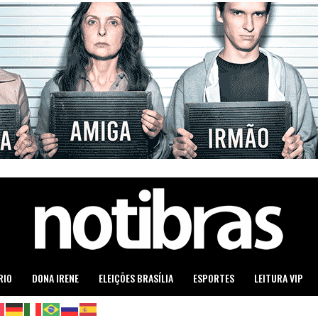
RIO
DONA IRENE
ELEIÇÕES BRASÍLIA
ESPORTES
LEITURA VIP