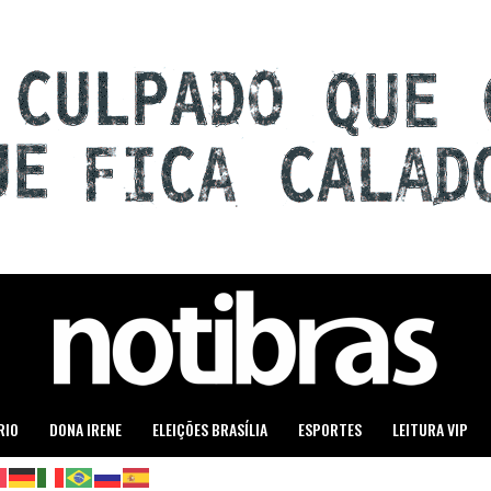
RIO
DONA IRENE
ELEIÇÕES BRASÍLIA
ESPORTES
LEITURA VIP