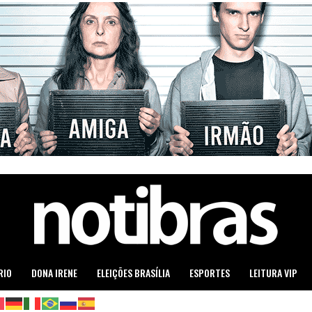
RIO
DONA IRENE
ELEIÇÕES BRASÍLIA
ESPORTES
LEITURA VIP