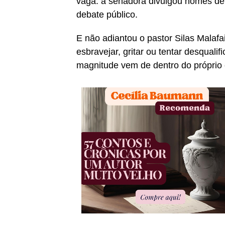
vaga: a senadora divulgou nomes de 
debate público.
E não adiantou o pastor Silas Malafa
esbravejar, gritar ou tentar desqual
magnitude vem de dentro do próprio c