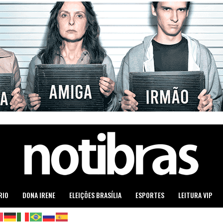
RIO
DONA IRENE
ELEIÇÕES BRASÍLIA
ESPORTES
LEITURA VIP