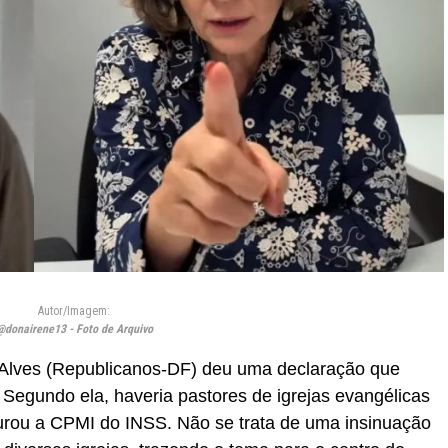
Autor/Imagem:
@donairene13 - Foto de Arquivo
lves (Republicanos-DF) deu uma declaração que
 Segundo ela, haveria pastores de igrejas evangélicas
urou a CPMI do INSS. Não se trata de uma insinuação