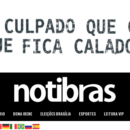
RIO
DONA IRENE
ELEIÇÕES BRASÍLIA
ESPORTES
LEITURA VIP