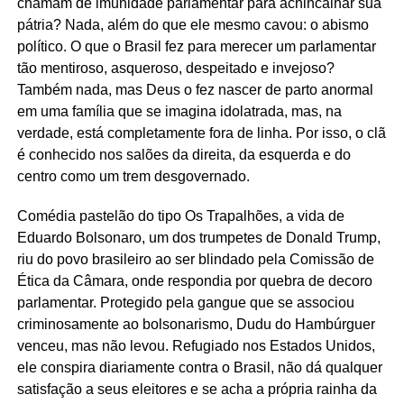
chamam de imunidade parlamentar para achincalhar sua
pátria? Nada, além do que ele mesmo cavou: o abismo
político. O que o Brasil fez para merecer um parlamentar
tão mentiroso, asqueroso, despeitado e invejoso?
Também nada, mas Deus o fez nascer de parto anormal
em uma família que se imagina idolatrada, mas, na
verdade, está completamente fora de linha. Por isso, o clã
é conhecido nos salões da direita, da esquerda e do
centro como um trem desgovernado.
Comédia pastelão do tipo Os Trapalhões, a vida de
Eduardo Bolsonaro, um dos trumpetes de Donald Trump,
riu do povo brasileiro ao ser blindado pela Comissão de
Ética da Câmara, onde respondia por quebra de decoro
parlamentar. Protegido pela gangue que se associou
criminosamente ao bolsonarismo, Dudu do Hambúrguer
venceu, mas não levou. Refugiado nos Estados Unidos,
ele conspira diariamente contra o Brasil, não dá qualquer
satisfação a seus eleitores e se acha a própria rainha da