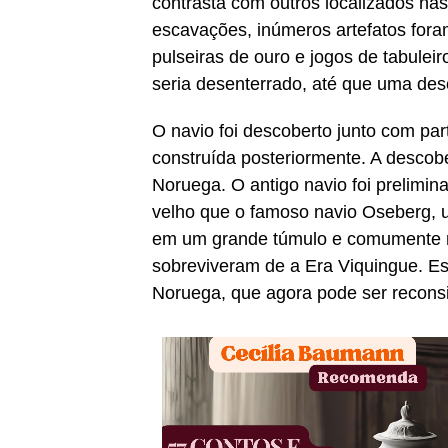
contrasta com outros localizados na
escavações, inúmeros artefatos fora
pulseiras de ouro e jogos de tabule
seria desenterrado, até que uma desc
O navio foi descoberto junto com pa
construída posteriormente. A descobe
Noruega. O antigo navio foi prelimi
velho que o famoso navio Oseberg, 
em um grande túmulo e comumente r
sobreviveram de a Era Viquingue. Ess
Noruega, que agora pode ser recons