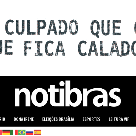
RIO
DONA IRENE
ELEIÇÕES BRASÍLIA
ESPORTES
LEITURA VIP