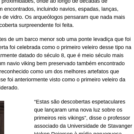
s proximidades, onde ao longo de décadas de
m encontrados, incluindo navios, espadas, lanças,
iro de vidro. Os arqueólogos pensaram que nada mais
oberta surpreendente foi feita.
rtes de um barco menor sob uma ponte levadiça que foi
rta foi celebrada como o primeiro veleiro desse tipo na
narmente datado do século 8, que é meio século mais
um navio viking bem preservado também encontrado
econhecido como um dos melhores artefatos que
e foi anteriormente visto como o primeiro veleiro da
iderado.
“Estas são descobertas espetaculares
que lançaram uma nova luz sobre os
primeiros reis vikings”, disse o professor
associado da Universidade de Stavanger
Hakon Reiersen à mídia norueguesa,