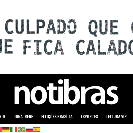
RIO
DONA IRENE
ELEIÇÕES BRASÍLIA
ESPORTES
LEITURA VIP