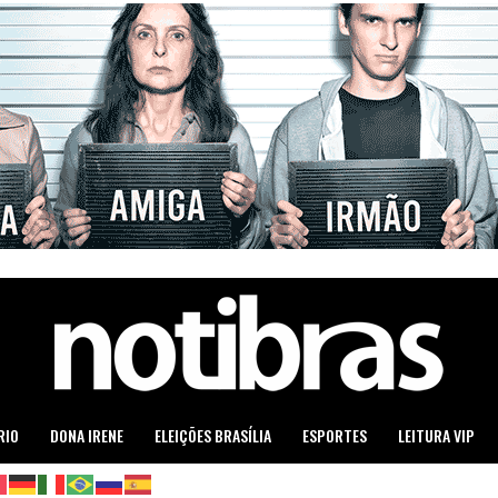
RIO
DONA IRENE
ELEIÇÕES BRASÍLIA
ESPORTES
LEITURA VIP