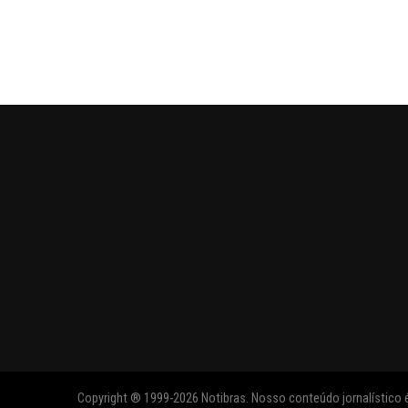
Copyright ® 1999-2026 Notibras. Nosso conteúdo jornalístico é