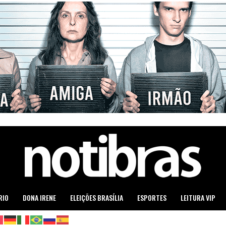
RIO
DONA IRENE
ELEIÇÕES BRASÍLIA
ESPORTES
LEITURA VIP