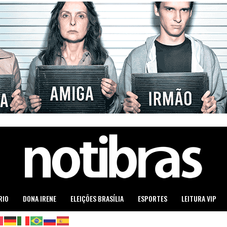
RIO
DONA IRENE
ELEIÇÕES BRASÍLIA
ESPORTES
LEITURA VIP