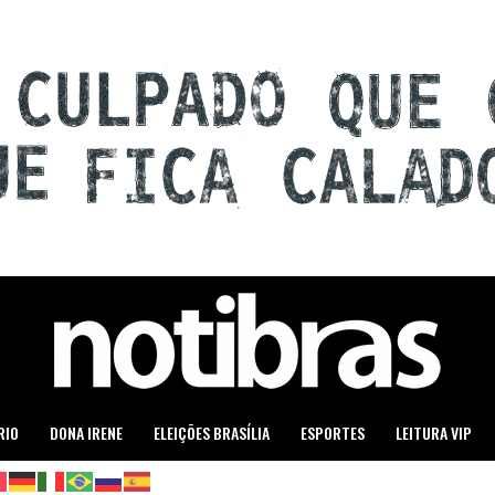
RIO
DONA IRENE
ELEIÇÕES BRASÍLIA
ESPORTES
LEITURA VIP