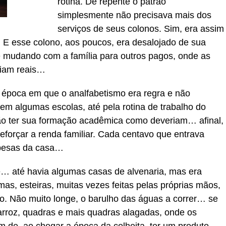
rotina. De repente o patrão
simplesmente não precisava mais dos
serviços de seus colonos. Sim, era assim
. E esse colono, aos poucos, era desalojado de sua
e mudando com a família para outros pagos, onde as
ciam reais…
época em que o analfabetismo era regra e não
 algumas escolas, até pela rotina de trabalho do
ão ter sua formação acadêmica como deveriam… afinal,
eforçar a renda familiar. Cada centavo que entrava
espesas da casa…
e… até havia algumas casas de alvenaria, mas era
as, esteiras, muitas vezes feitas pelas próprias mãos,
o. Não muito longe, o barulho das águas a correr… se
arroz, quadras e mais quadras alagadas, onde os