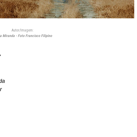
Autor/Imagem:
a Miranda - Foto Francisco Filipino
?
da
r