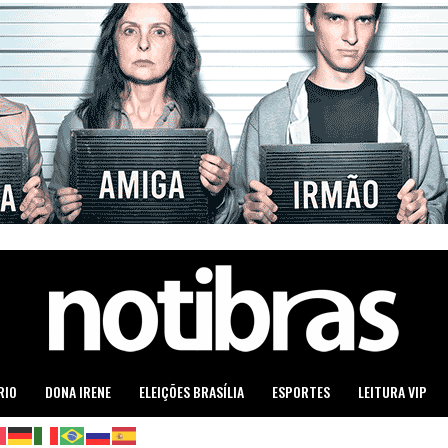
RIO
DONA IRENE
ELEIÇÕES BRASÍLIA
ESPORTES
LEITURA VIP