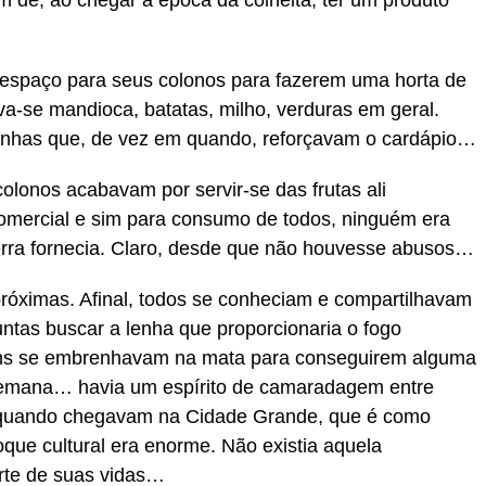
m de, ao chegar a época da colheita, ter um produto
espaço para seus colonos para fazerem uma horta de
va-se mandioca, batatas, milho, verduras em geral.
nhas que, de vez em quando, reforçavam o cardápio…
lonos acabavam por servir-se das frutas ali
comercial e sim para consumo de todos, ninguém era
 terra fornecia. Claro, desde que não houvesse abusos…
róximas. Afinal, todos se conheciam e compartilhavam
ntas buscar a lenha que proporcionaria o fogo
ens se embrenhavam na mata para conseguirem alguma
semana… havia um espírito de camaradagem entre
, quando chegavam na Cidade Grande, que é como
ue cultural era enorme. Não existia aquela
arte de suas vidas…