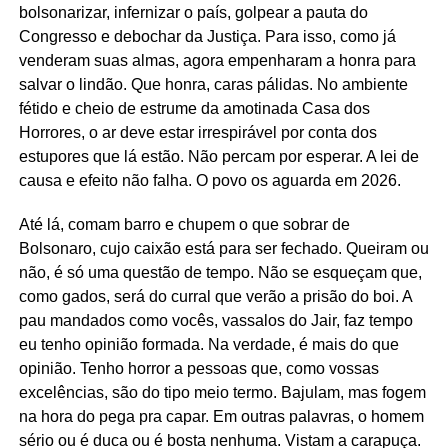
bolsonarizar, infernizar o país, golpear a pauta do
Congresso e debochar da Justiça. Para isso, como já
venderam suas almas, agora empenharam a honra para
salvar o lindão. Que honra, caras pálidas. No ambiente
fétido e cheio de estrume da amotinada Casa dos
Horrores, o ar deve estar irrespirável por conta dos
estupores que lá estão. Não percam por esperar. A lei de
causa e efeito não falha. O povo os aguarda em 2026.
Até lá, comam barro e chupem o que sobrar de
Bolsonaro, cujo caixão está para ser fechado. Queiram ou
não, é só uma questão de tempo. Não se esqueçam que,
como gados, será do curral que verão a prisão do boi. A
pau mandados como vocês, vassalos do Jair, faz tempo
eu tenho opinião formada. Na verdade, é mais do que
opinião. Tenho horror a pessoas que, como vossas
excelências, são do tipo meio termo. Bajulam, mas fogem
na hora do pega pra capar. Em outras palavras, o homem
sério ou é duca ou é bosta nenhuma. Vistam a carapuça.