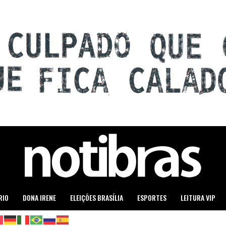
RIO
DONA IRENE
ELEIÇÕES BRASÍLIA
ESPORTES
LEITURA VIP