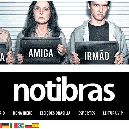
RIO
DONA IRENE
ELEIÇÕES BRASÍLIA
ESPORTES
LEITURA VIP