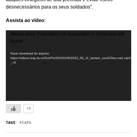
desnecessários para os seus soldados”.
Assista ao vídeo
:
Tocador
Media error: Format(s) not supported or source(s) not
de
found
vídeo
Fazer download do arquivo:
https://videon.img.ria.ru/Out/Flv/20231109/2023_09_11_lantset_nxo423wu.nw1.mp4?
_=4
+9
TAGS:
CAPA