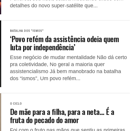
detalhes do novo super-satélite que...
BATALHA DOS "ISMOS"
‘Povo refém da assistência odeia quem
luta por independência’
Esse negócio de mudar mentalidade Não dá certo
pra coletividade, No geral a maioria quer
assistencialismo Já bem manobrado na batalha
dos “ismos”, Um povo refém...
O CICLO
De mãe para a filha, para a neta… É a
fruta do pecado do amor
Foi com o fruto nas mãos que sentiu as primeiras