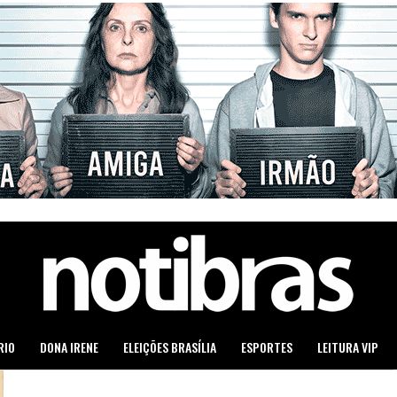
RIO
DONA IRENE
ELEIÇÕES BRASÍLIA
ESPORTES
LEITURA VIP