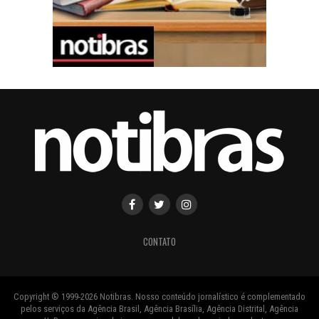
CONTATO
Copyright ® 1999-2026 Notibras. Nosso conteúdo jornalístico é complementado
pelos serviços da Agência Brasil, Agência Brasília, Agência Distrital, Agência