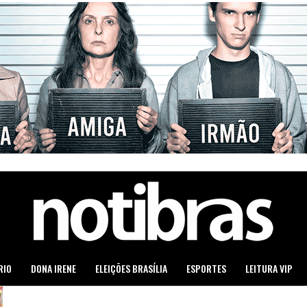
RIO
DONA IRENE
ELEIÇÕES BRASÍLIA
ESPORTES
LEITURA VIP