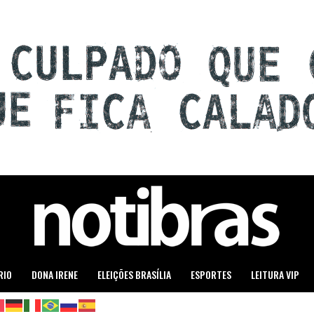
RIO
DONA IRENE
ELEIÇÕES BRASÍLIA
ESPORTES
LEITURA VIP