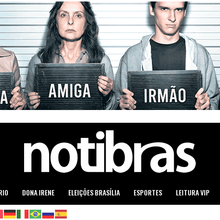
RIO
DONA IRENE
ELEIÇÕES BRASÍLIA
ESPORTES
LEITURA VIP