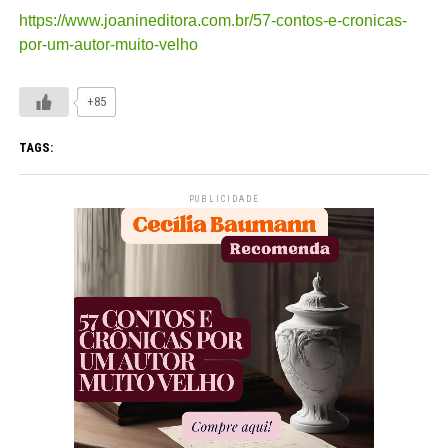
https://www.joanineditora.com.br/57-contos-e-cronicas-
por-um-autor-muito-velho
+85
TAGS:
PUBLICIDADE