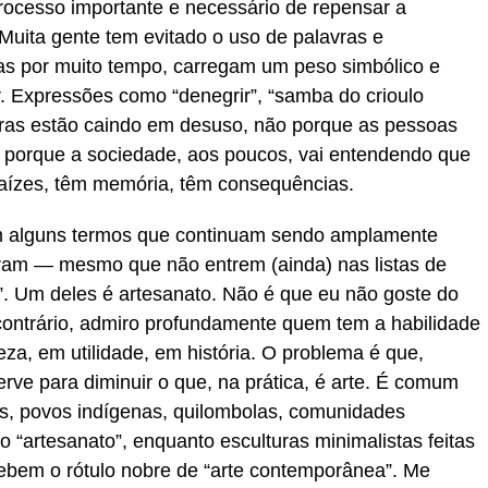
rocesso importante e necessário de repensar a
Muita gente tem evitado o uso de palavras e
as por muito tempo, carregam um peso simbólico e
r. Expressões como “denegrir”, “samba do crioulo
outras estão caindo em desuso, não porque as pessoas
s porque a sociedade, aos poucos, vai entendendo que
raízes, têm memória, têm consequências.
m alguns termos que continuam sendo amplamente
am — mesmo que não entrem (ainda) nas listas de
s”. Um deles é artesanato. Não é que eu não goste do
contrário, admiro profundamente quem tem a habilidade
za, em utilidade, em história. O problema é que,
erve para diminuir o que, na prática, é arte. É comum
es, povos indígenas, quilombolas, comunidades
o “artesanato”, enquanto esculturas minimalistas feitas
ebem o rótulo nobre de “arte contemporânea”. Me