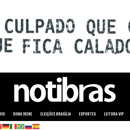
RIO
DONA IRENE
ELEIÇÕES BRASÍLIA
ESPORTES
LEITURA VIP