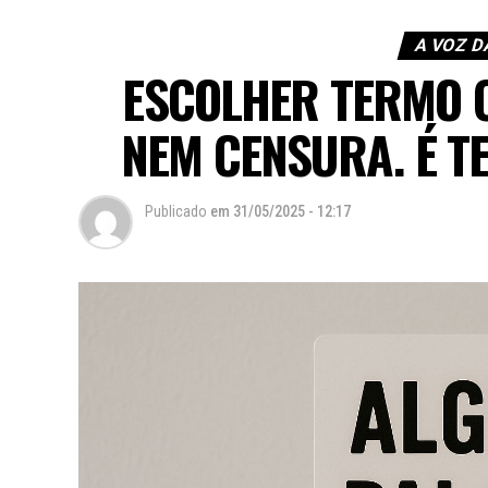
A VOZ D
ESCOLHER TERMO 
NEM CENSURA. É 
Publicado
em
31/05/2025 - 12:17