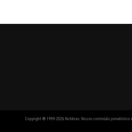
Copyright ® 1999-2026 Notibras. Nosso conteúdo jornalístico é