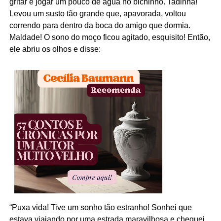
gritar e jogar um pouco de água no bichinho. Tadinha!
Levou um susto tão grande que, apavorada, voltou
correndo para dentro da boca do amigo que dormia.
Maldade! O sono do moço ficou agitado, esquisito! Então,
ele abriu os olhos e disse:
“Puxa vida! Tive um sonho tão estranho! Sonhei que
estava viajando por uma estrada maravilhosa e cheguei