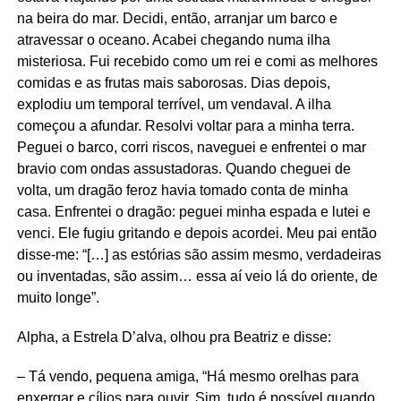
na beira do mar. Decidi, então, arranjar um barco e
atravessar o oceano. Acabei chegando numa ilha
misteriosa. Fui recebido como um rei e comi as melhores
comidas e as frutas mais saborosas. Dias depois,
explodiu um temporal terrível, um vendaval. A ilha
começou a afundar. Resolvi voltar para a minha terra.
Peguei o barco, corri riscos, naveguei e enfrentei o mar
bravio com ondas assustadoras. Quando cheguei de
volta, um dragão feroz havia tomado conta de minha
casa. Enfrentei o dragão: peguei minha espada e lutei e
venci. Ele fugiu gritando e depois acordei. Meu pai então
disse-me: “[…] as estórias são assim mesmo, verdadeiras
ou inventadas, são assim… essa aí veio lá do oriente, de
muito longe”.
Alpha, a Estrela D’alva, olhou pra Beatriz e disse:
– Tá vendo, pequena amiga, “Há mesmo orelhas para
enxergar e cílios para ouvir. Sim, tudo é possível quando