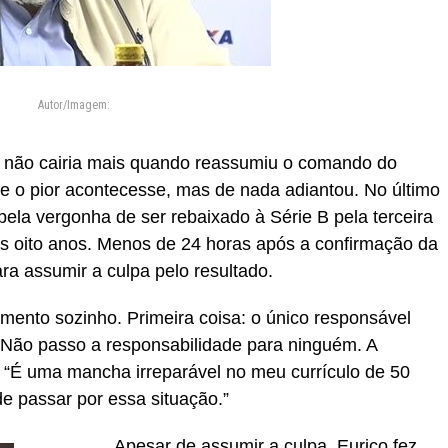
Autor/Imagem:
o não cairia mais quando reassumiu o comando do
se o pior acontecesse, mas de nada adiantou. No último
ela vergonha de ser rebaixado à Série B pela terceira
mos oito anos. Menos de 24 horas após a confirmação da
ara assumir a culpa pelo resultado.
mento sozinho. Primeira coisa: o único responsável
 Não passo a responsabilidade para ninguém. A
. “É uma mancha irreparável no meu currículo de 50
e passar por essa situação.”
Apesar de assumir a culpa, Eurico fez