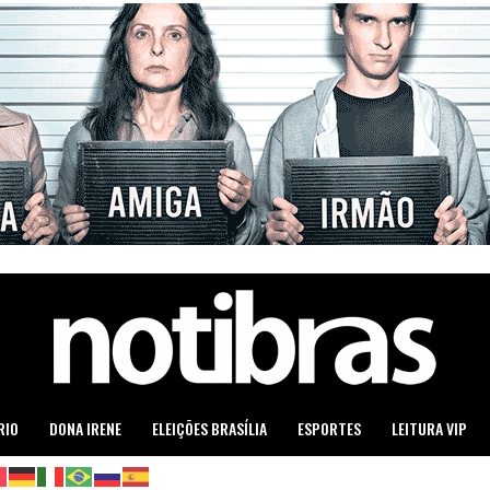
RIO
DONA IRENE
ELEIÇÕES BRASÍLIA
ESPORTES
LEITURA VIP