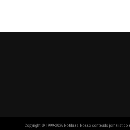
Copyright ® 1999-2026 Notibras. Nosso conteúdo jornalístico é