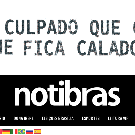
RIO
DONA IRENE
ELEIÇÕES BRASÍLIA
ESPORTES
LEITURA VIP