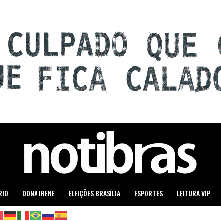
RIO
DONA IRENE
ELEIÇÕES BRASÍLIA
ESPORTES
LEITURA VIP