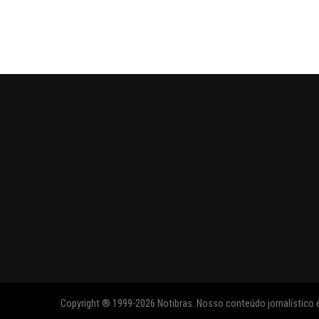
Copyright ® 1999-2026 Notibras. Nosso conteúdo jornalístico é