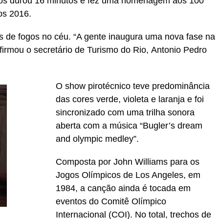
gos durou 16 minutos e fez uma homenagem aos 100
os 2016.
s de fogos no céu. “A gente inaugura uma nova fase na
irmou o secretário de Turismo do Rio, Antonio Pedro
O show pirotécnico teve predominância
das cores verde, violeta e laranja e foi
sincronizado com uma trilha sonora
aberta com a música “Bugler’s dream
and olympic medley”.
Composta por John Williams para os
Jogos Olímpicos de Los Angeles, em
1984, a canção ainda é tocada em
eventos do Comitê Olímpico
Internacional (COI). No total, trechos de