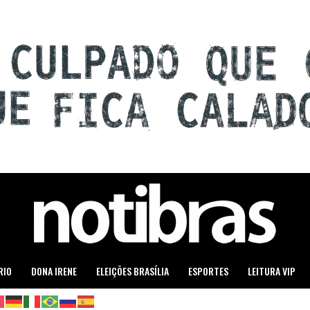
RIO
DONA IRENE
ELEIÇÕES BRASÍLIA
ESPORTES
LEITURA VIP