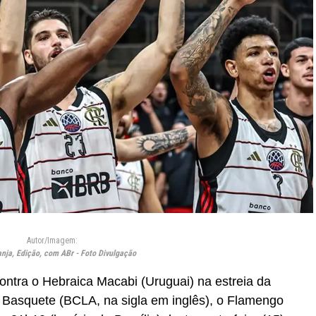
Autor/Imagem:
anja, Edição, com ABr - Foto Divulgação
ontra o Hebraica Macabi (Uruguai) na estreia da
Basquete (BCLA, na sigla em inglês), o Flamengo