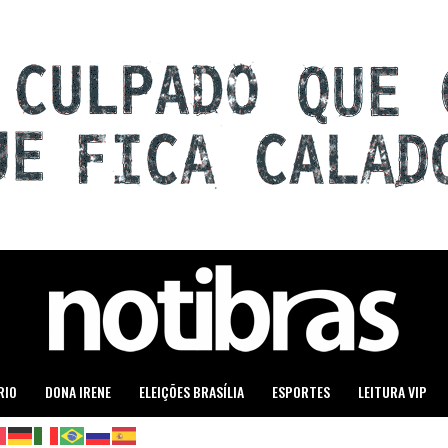
RIO
DONA IRENE
ELEIÇÕES BRASÍLIA
ESPORTES
LEITURA VIP