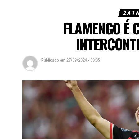
2 A 1
FLAMENGO É 
INTERCONT
Publicado
em
27/08/2024 - 00:05