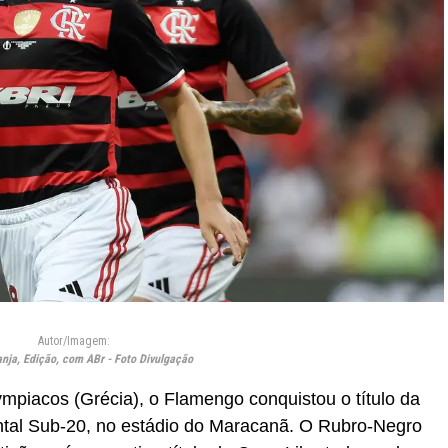
Autor/Imagem:
anja, Edição, com ABr - Foto Divulgação
ympiacos (Grécia), o Flamengo conquistou o título da
ental Sub-20, no estádio do Maracanã. O Rubro-Negro