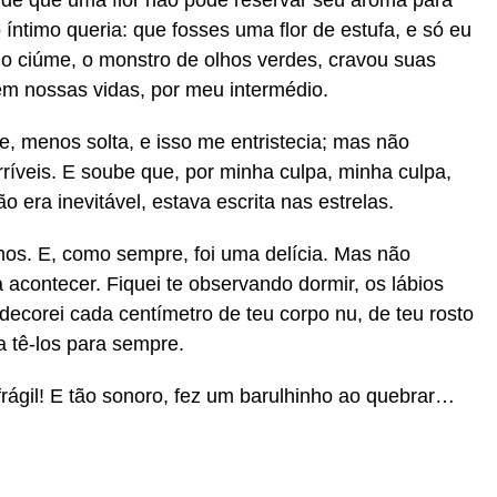
a de que uma flor não pode reservar seu aroma para
íntimo queria: que fosses uma flor de estufa, e só eu
 o ciúme, o monstro de olhos verdes, cravou suas
em nossas vidas, por meu intermédio.
te, menos solta, e isso me entristecia; mas não
ríveis. E soube que, por minha culpa, minha culpa,
era inevitável, estava escrita nas estrelas.
mos. E, como sempre, foi uma delícia. Mas não
contecer. Fiquei te observando dormir, os lábios
ecorei cada centímetro de teu corpo nu, de teu rosto
a tê-los para sempre.
 frágil! E tão sonoro, fez um barulhinho ao quebrar…