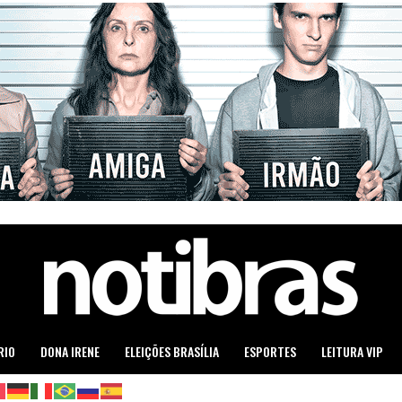
RIO
DONA IRENE
ELEIÇÕES BRASÍLIA
ESPORTES
LEITURA VIP