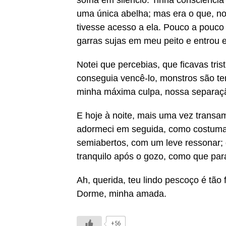
sofria em silêncio. Tinha consciênci
uma única abelha; mas era o que, no 
tivesse acesso a ela. Pouco a pouco
garras sujas em meu peito e entrou 
Notei que percebias, que ficavas tris
conseguia vencê-lo, monstros são ter
minha máxima culpa, nossa separação 
E hoje à noite, mais uma vez transa
adormeci em seguida, como costuma a
semiabertos, com um leve ressonar; d
tranquilo após o gozo, como que par
Ah, querida, teu lindo pescoço é tão
Dorme, minha amada.
+56