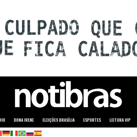
RIO
DONA IRENE
ELEIÇÕES BRASÍLIA
ESPORTES
LEITURA VIP