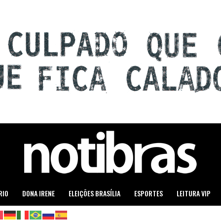
RIO
DONA IRENE
ELEIÇÕES BRASÍLIA
ESPORTES
LEITURA VIP