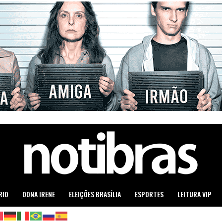
RIO
DONA IRENE
ELEIÇÕES BRASÍLIA
ESPORTES
LEITURA VIP