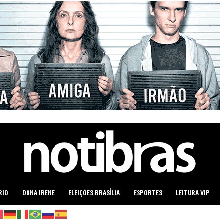
RIO
DONA IRENE
ELEIÇÕES BRASÍLIA
ESPORTES
LEITURA VIP