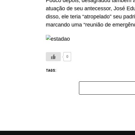
Pouco depois, desagradou também ao P
atuação de seu antecessor, José Edu
disso, ele teria “atropelado” seu padr
marcando uma “reunião de emergênci
0
TAGS: