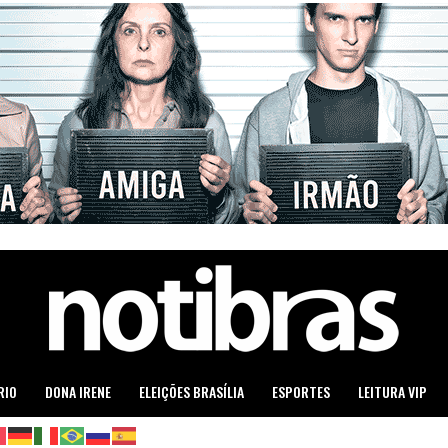
RIO
DONA IRENE
ELEIÇÕES BRASÍLIA
ESPORTES
LEITURA VIP