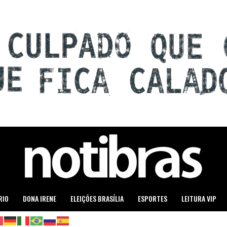
RIO
DONA IRENE
ELEIÇÕES BRASÍLIA
ESPORTES
LEITURA VIP