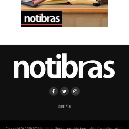
CONTATO
Copyright ® 1999-2026 Notibras. Nosso conteúdo jornalístico é complementado