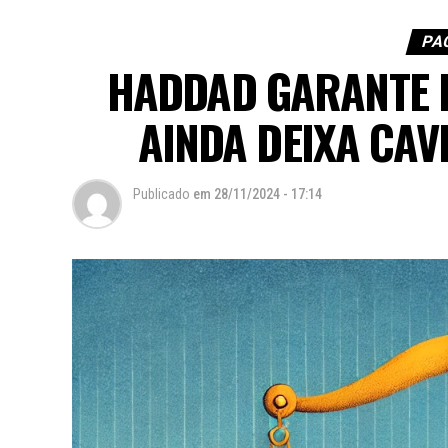
PA
HADDAD GARANTE P
AINDA DEIXA CAV
Publicado
em
28/11/2024 - 17:14