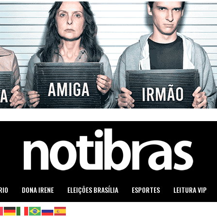
RIO
DONA IRENE
ELEIÇÕES BRASÍLIA
ESPORTES
LEITURA VIP